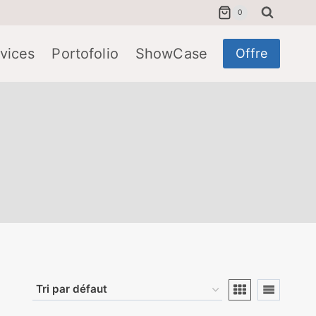
0
vices
Portofolio
ShowCase
Offre