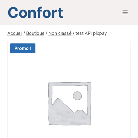
Aller
Confort
au
contenu
Accueil
/
Boutique
/
Non classé
/
test API pixpay
Promo !