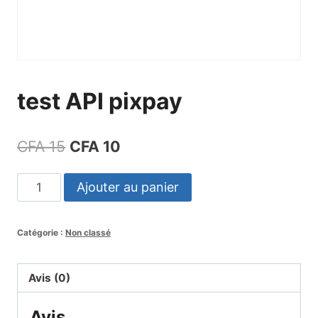
test API pixpay
Le
Le
CFA
15
CFA
10
prix
prix
quantité
Ajouter au panier
initial
actuel
de
était :
est :
test
Catégorie :
Non classé
API
CFA 15.
CFA 10.
pixpay
Avis (0)
Avis