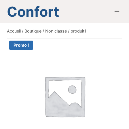
Aller
Confort
au
contenu
Accueil
/
Boutique
/
Non classé
/
produit1
Promo !