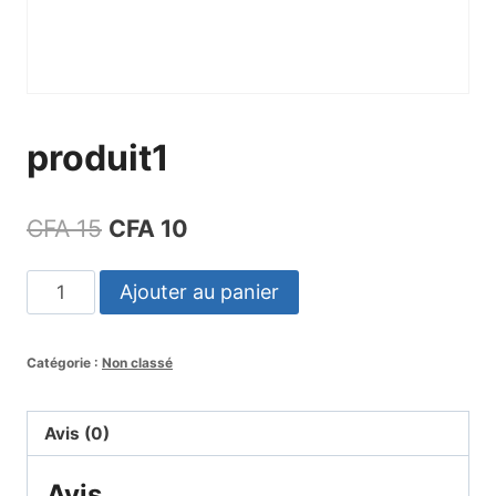
produit1
Le
Le
CFA
15
CFA
10
prix
prix
quantité
Ajouter au panier
initial
actuel
de
était :
est :
produit1
Catégorie :
Non classé
CFA 15.
CFA 10.
Avis (0)
Avis